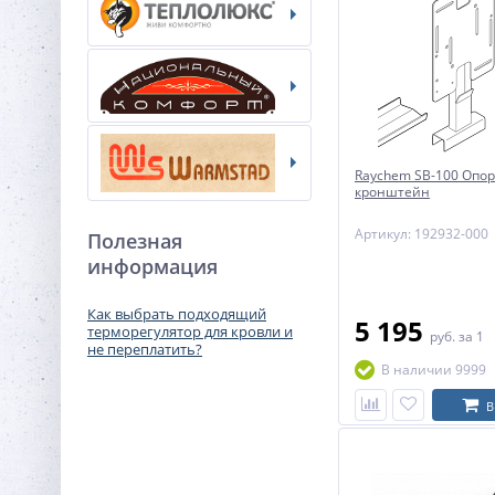
Raychem SB-100 Опо
кронштейн
Артикул: 192932-000
Полезная
информация
Как выбрать подходящий
5 195
терморегулятор для кровли и
руб.
за 1
не переплатить?
В наличии 9999
В