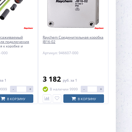
усаживаемый
Raychem Соединительная коробка
для подключения
JB16-02
я к коробке и
лки
2-000
Артикул: 946607-000
3 182
за 1
руб.
за 1
-
+
-
+
9999
В наличии 9999
В КОРЗИНУ
В КОРЗИНУ