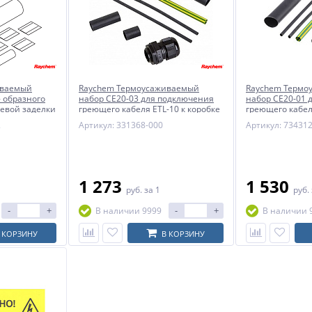
иваемый
Raychem Термоусаживаемый
Raychem Термо
- образного
набор СE20-03 для подключения
набор СE20-01 
евой заделки
греющего кабеля ETL-10 к коробке
греющего кабел
концевой заде
2
Артикул: 331368-000
Артикул: 73431
1 273
1 530
руб.
за 1
руб.
-
+
-
+
В наличии 9999
В наличии 
 КОРЗИНУ
В КОРЗИНУ