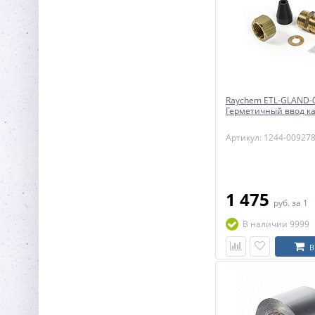
Raychem ETL-GLAND-
Герметичный ввод ка
Артикул: 1244-00927
1 475
руб.
за 1
В наличии 9999
В