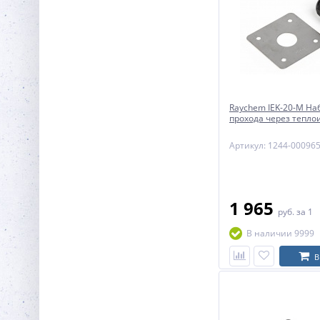
Raychem IEK-20-M На
прохода через тепл
Артикул: 1244-00096
1 965
руб.
за 1
В наличии 9999
В