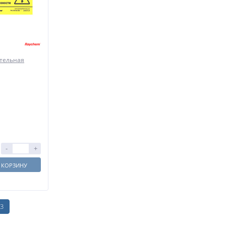
тельная
-
+
 КОРЗИНУ
3