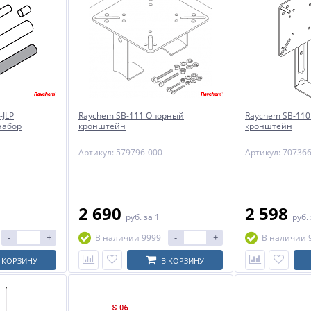
-JLP
Raychem SB-111 Опорный
Raychem SB-11
набор
кронштейн
кронштейн
Артикул: 579796-000
Артикул: 70736
2 690
2 598
руб.
за 1
руб.
-
+
-
+
В наличии 9999
В наличии 
 КОРЗИНУ
В КОРЗИНУ