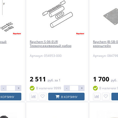
рный
Raychem S-06-EUR
Raychem JB-SB-
Термоусаживаемый набор
кронштейн
Артикул: 054953-000
Артикул: 08479
2 511
1 700
руб.
за 1
руб.
-
+
-
+
В наличии 9999
В наличии 
 КОРЗИНУ
В КОРЗИНУ