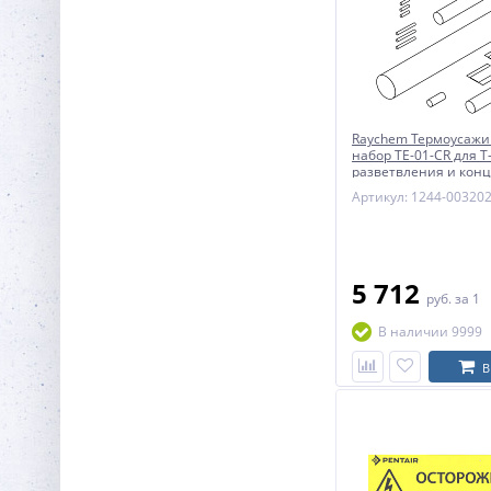
Raychem Термоусаж
набор TE-01-CR для Т
разветвления и конц
Артикул: 1244-00320
5 712
руб.
за 1
В наличии 9999
В