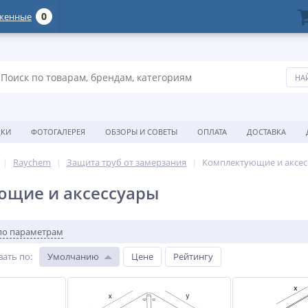
0
женные
ДКИ
ФОТОГАЛЕРЕЯ
ОБЗОРЫ И СОВЕТЫ
ОПЛАТА
ДОСТАВКА
Raychem
Защита труб от замерзания
Комплектующие и аксе
ющие и аксессуары
по параметрам
вать по
:
Умолчанию
Цене
Рейтингу