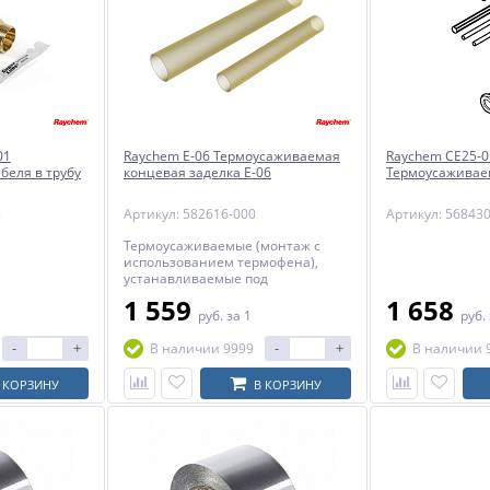
01
Raychem E-06 Термоусаживаемая
Raychem CE25-0
беля в трубу
концевая заделка E-06
Термоусаживае
8
Артикул: 582616-000
Артикул: 56843
Термоусаживаемые (монтаж с
использованием термофена),
устанавливаемые под
термоизоляцию наборы концевой
1 559
1 658
заделки для саморегулирующихся
руб.
за 1
руб.
греющих кабелей RAYCHEM BTV,
QTVR, XTV, KTV и VPL
-
+
-
+
В наличии 9999
В наличии 
параллельного типа. Для
получения коммерческого
 КОРЗИНУ
В КОРЗИНУ
предложения на продукцию
промышленного обогрева
пришлите заявку на
sales@teppol.ru