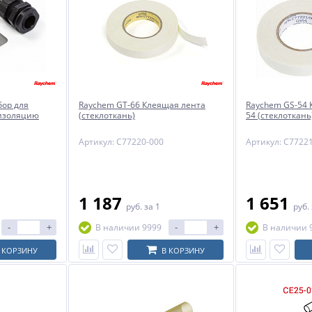
бор для
Raychem GT-66 Клеящая лента
Raychem GS-54 
оизоляцию
(стеклоткань)
54 (стеклоткань
5
Артикул: C77220-000
Артикул: C7722
1 187
1 651
руб.
за 1
руб.
-
+
-
+
В наличии 9999
В наличии 
 КОРЗИНУ
В КОРЗИНУ