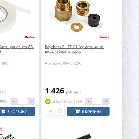
Клеящая лента GS-
Raychem GL-T2-01 Герметичный
)
ввод кабеля в трубу
1-000
Артикул: 389457256
1 426
за 1
руб.
за 1
-
+
-
+
9999
В наличии 9999
В КОРЗИНУ
В КОРЗИНУ