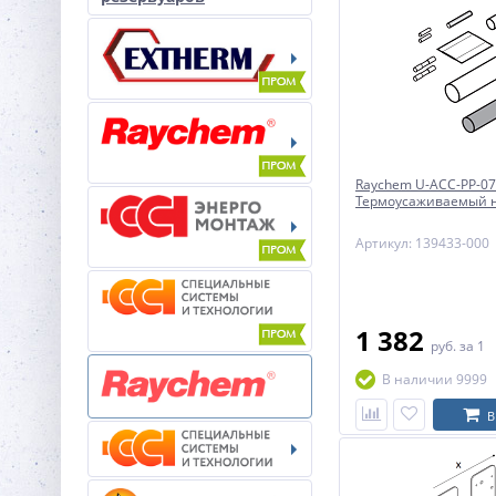
Raychem U-ACC-PP-07
Термоусаживаемый 
Артикул: 139433-000
1 382
руб.
за 1
В наличии 9999
В