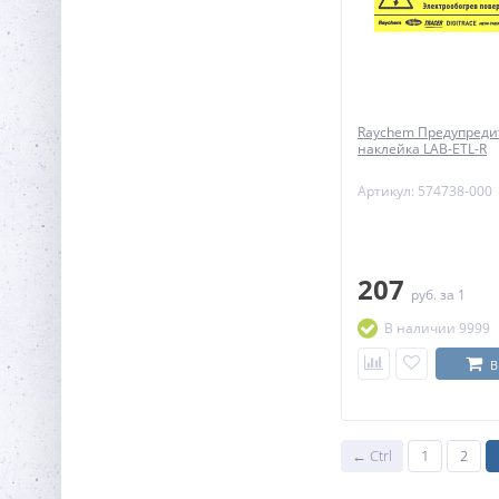
Raychem Предупреди
наклейка LAB-ETL-R
Артикул: 574738-000
207
руб.
за 1
В наличии 9999
В
← Ctrl
1
2