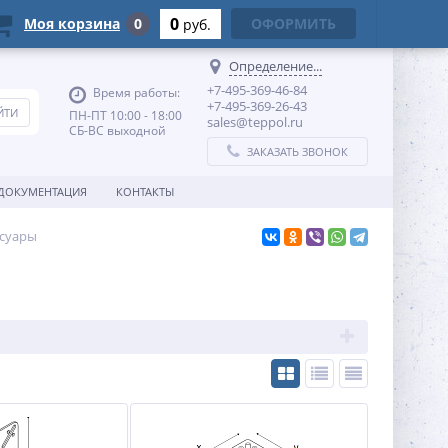
0
Моя корзина
0
ОФОРМИТЬ
руб.
Определение...
+7-495-369-46-84
Время работы:
+7-495-369-26-43
ПН-ПТ 10:00 - 18:00
sales@teppol.ru
СБ-ВС выходной
ЗАКАЗАТЬ ЗВОНОК
ДОКУМЕНТАЦИЯ
КОНТАКТЫ
ссуары