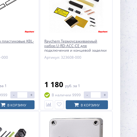
 пластиковые KBL-
Raychem Термоусаживаемый
набор U-RD-ACC-CE для
подключения и концевой заделки
кабелей T2RED и ETL
3-000
Артикул: 323608-000
1 180
за 1
руб.
за 1
-
+
-
+
9999
В наличии 9999
В КОРЗИНУ
В КОРЗИНУ