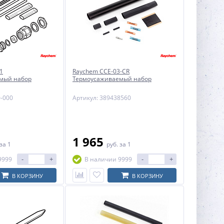
1
Raychem CCE-03-CR
мый набор
Термоусаживаемый набор
0-000
Артикул: 389438560
1 965
за 1
руб.
за 1
-
+
-
+
9999
В наличии 9999
В КОРЗИНУ
В КОРЗИНУ