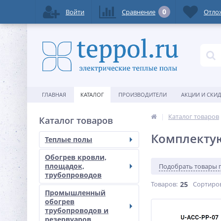
0
Войти
Сравнение
Отло
ГЛАВНАЯ
КАТАЛОГ
ПРОИЗВОДИТЕЛИ
АКЦИИ И СКИ
Каталог товаров
Каталог товаров
Комплекту
Теплые полы
Обогрев кровли,
площадок,
Подобрать товары 
трубопроводов
Товаров:
25
Сортиро
Промышленный
обогрев
трубопроводов и
резервуаров