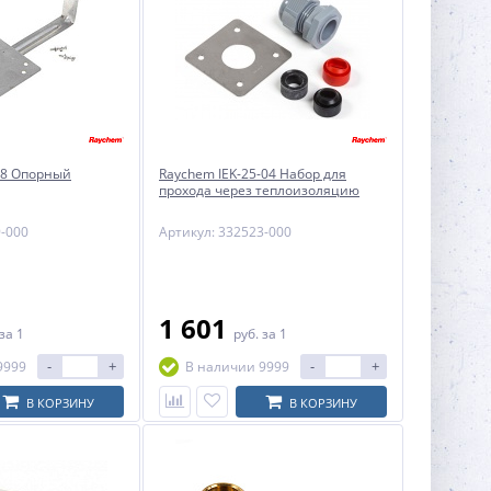
08 Опорный
Raychem IEK-25-04 Набор для
прохода через теплоизоляцию
9-000
Артикул: 332523-000
1 601
за 1
руб.
за 1
-
+
-
+
9999
В наличии 9999
В КОРЗИНУ
В КОРЗИНУ