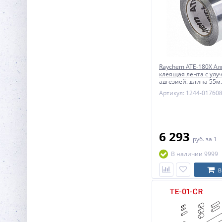
Raychem ATE-180X А
клеящая лента с ул
адгезией, длина 55м
мм
Артикул: 1244-01760
6 293
руб.
за 1
В наличии 9999
В