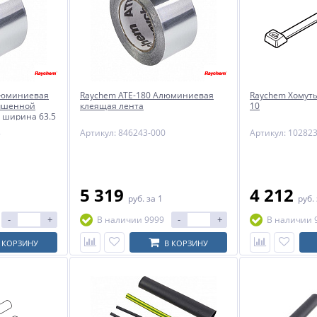
люминиевая
Raychem ATE-180 Алюминиевая
Raychem Хомуты
учшенной
клеящая лента
10
, ширина 63.5
8
Артикул: 846243-000
Артикул: 10282
5 319
4 212
руб.
за 1
руб.
-
+
-
+
В наличии 9999
В наличии 
 КОРЗИНУ
В КОРЗИНУ