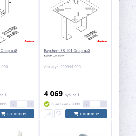
0 Опорный
Raychem SB-101 Опорный
кронштейн
6-000
Артикул: 990944-000
4 069
за 1
руб.
за 1
-
+
-
+
9999
В наличии 9999
В КОРЗИНУ
В КОРЗИНУ